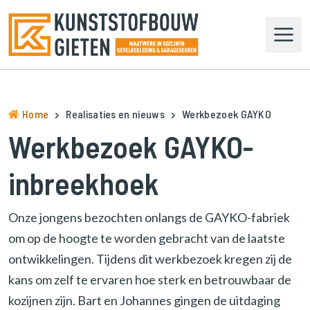
N
a
a
r
d
e
h
Home
Realisaties en nieuws
Werkbezoek GAYKO
o
Werkbezoek GAYKO-
m
e
inbreekhoek
p
a
g
Onze jongens bezochten onlangs de GAYKO-fabriek
e
om op de hoogte te worden gebracht van de laatste
n
a
ontwikkelingen. Tijdens dit werkbezoek kregen zij de
v
kans om zelf te ervaren hoe sterk en betrouwbaar de
i
kozijnen zijn. Bart en Johannes gingen de uitdaging
g