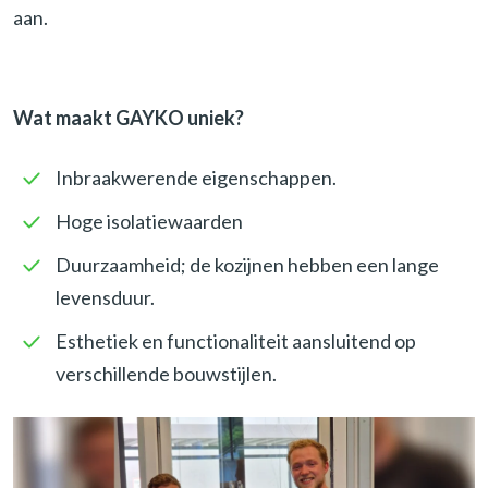
aan.
e
r
e
n
Wat maakt GAYKO uniek?
Inbraakwerende eigenschappen.
Hoge isolatiewaarden
Duurzaamheid; de kozijnen hebben een lange
levensduur.
Esthetiek en functionaliteit aansluitend op
verschillende bouwstijlen.