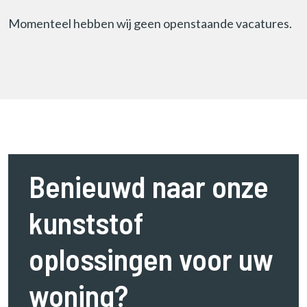
e
Momenteel hebben wij geen openstaande vacatures.
r
e
n
Benieuwd naar onze
kunststof
oplossingen voor uw
woning?