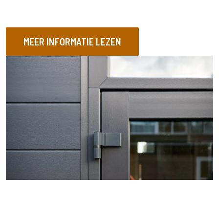
e
r
e
MEER INFORMATIE LEZEN
n