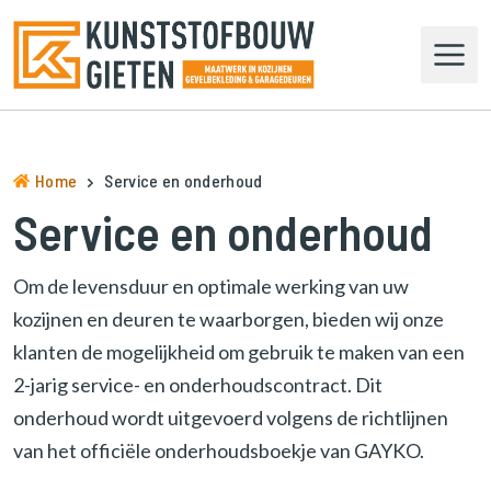
N
a
a
r
d
e
h
Home
Service en onderhoud
o
Service en onderhoud
m
e
p
Om de levensduur en optimale werking van uw
a
kozijnen en deuren te waarborgen, bieden wij onze
g
klanten de mogelijkheid om gebruik te maken van een
e
n
2-jarig service- en onderhoudscontract. Dit
a
onderhoud wordt uitgevoerd volgens de richtlijnen
v
van het officiële onderhoudsboekje van GAYKO.
i
g