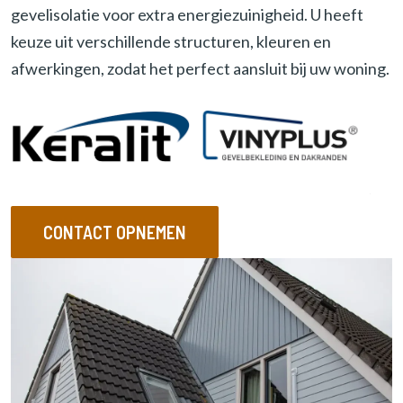
gevelisolatie voor extra energiezuinigheid. U heeft
e
r
keuze uit verschillende structuren, kleuren en
e
afwerkingen, zodat het perfect aansluit bij uw woning.
n
CONTACT OPNEMEN