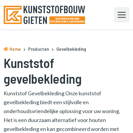
N
a
a
r
d
e
h
Home
Producten
Gevelbekleding
o
Kunststof
m
e
gevelbekleding
p
a
g
Kunststof Gevelbekleding Onze kunststof
e
gevelbekleding biedt een stijlvolle en
n
a
onderhoudsvriendelijke oplossing voor uw woning.
v
Het is een duurzaam alternatief voor houten
i
gevelbekleding en kan gecombineerd worden met
g