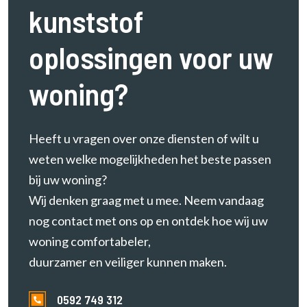
kunststof
e
r
e
oplossingen voor uw
n
woning?
Heeft u vragen over onze diensten of wilt u
weten welke mogelijkheden het beste passen
bij uw woning?
Wij denken graag met u mee. Neem vandaag
nog contact met ons op en ontdek hoe wij uw
woning comfortabeler,
duurzamer en veiliger kunnen maken.
0592 749 312