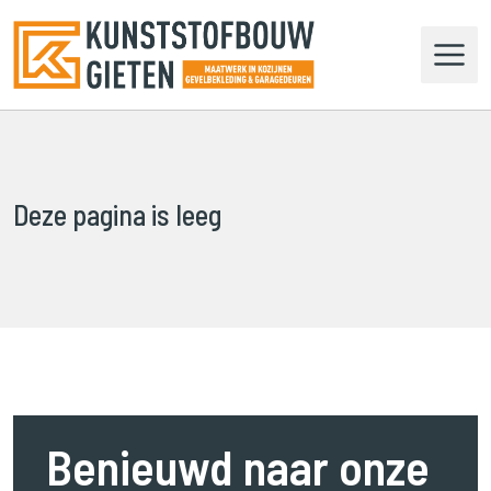
N
a
a
r
d
e
h
o
Deze pagina is leeg
m
e
p
a
g
e
n
a
v
Benieuwd naar onze
i
g