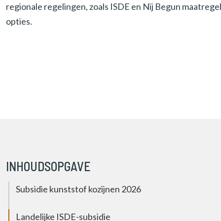
regionale regelingen, zoals ISDE en Nij Begun maatregel 
i
opties.
g
e
r
e
n
INHOUDSOPGAVE
Subsidie kunststof kozijnen 2026
Landelijke ISDE-subsidie