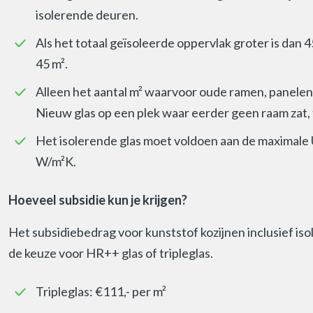
isolerende deuren.
Als het totaal geïsoleerde oppervlak groter is dan
45 m².
Alleen het aantal m² waarvoor oude ramen, panele
Nieuw glas op een plek waar eerder geen raam zat, 
Het isolerende glas moet voldoen aan de maximale 
W/m²K.
Hoeveel subsidie kun je krijgen?
Het subsidiebedrag voor kunststof kozijnen inclusief isol
de keuze voor HR++ glas of tripleglas.
Tripleglas: €111,- per m²