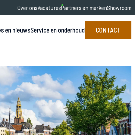
Over ons
Vacatures
Partners en merken
Showroom
es en nieuws
Service en onderhoud
CONTACT