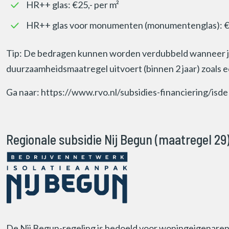
HR++ glas: €25,- per m²
HR++ glas voor monumenten (monumentenglas): €4
Tip: De bedragen kunnen worden verdubbeld wanneer je
duurzaamheidsmaatregel uitvoert (binnen 2 jaar) zoals e
Ga naar: https://www.rvo.nl/subsidies-financiering/isde
Regionale subsidie Nij Begun (maatregel 29
De Nij Begun-regeling is bedoeld voor woningeigenaren