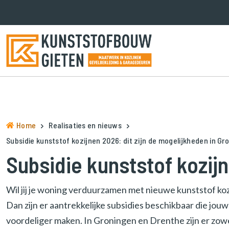
N
a
a
r
d
e
h
o
Home
Realisaties en nieuws
m
e
Subsidie kunststof kozijnen 2026: dit zijn de mogelijkheden in G
p
Subsidie kunststof kozij
a
g
Wil jij je woning verduurzamen met nieuwe kunststof kozi
e
n
Dan zijn er aantrekkelijke subsidies beschikbaar die jou
a
voordeliger maken. In Groningen en Drenthe zijn er zowel
v