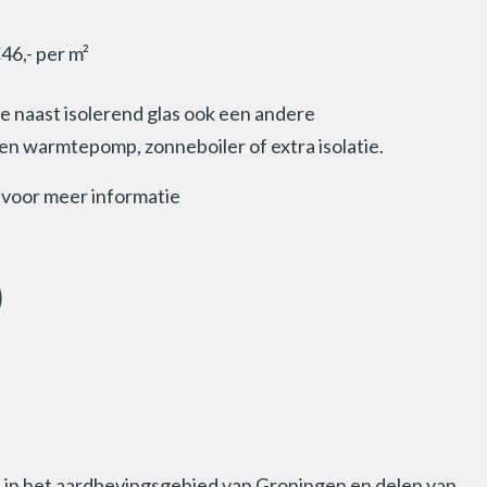
6,- per m²
 naast isolerend glas ook een andere
en warmtepomp, zonneboiler of extra isolatie.
 voor meer informatie
)
 in het aardbevingsgebied van Groningen en delen van