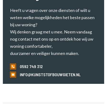
e
r
Heeft u vragen over onze diensten of wilt u
e
weten welke mogelijkheden het beste passen
n
bij uw woning?
Wij denken graag met u mee. Neem vandaag
nog contact met ons op en ontdek hoe wij uw
woning comfortabeler,
duurzamer en veiliger kunnen maken.
0592 749 312
INFO@KUNSTSTOFBOUWGIETEN.NL