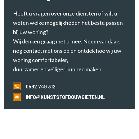
e
r
Heeft u vragen over onze diensten of wilt u
e
weten welke mogelijkheden het beste passen
n
bij uw woning?
Wij denken graag met u mee. Neem vandaag
nog contact met ons op en ontdek hoe wij uw
woning comfortabeler,
duurzamer en veiliger kunnen maken.
0592 749 312
INFO@KUNSTSTOFBOUWGIETEN.NL