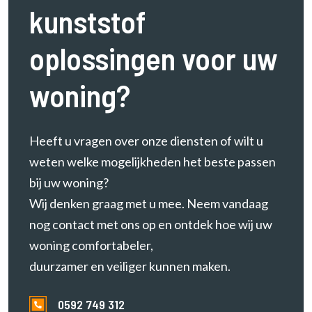
kunststof
e
r
e
oplossingen voor uw
n
woning?
Heeft u vragen over onze diensten of wilt u
weten welke mogelijkheden het beste passen
bij uw woning?
Wij denken graag met u mee. Neem vandaag
nog contact met ons op en ontdek hoe wij uw
woning comfortabeler,
duurzamer en veiliger kunnen maken.
0592 749 312