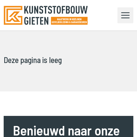
N
a
a
r
d
e
h
o
Deze pagina is leeg
m
e
p
a
g
e
n
a
v
Benieuwd naar onze
i
g