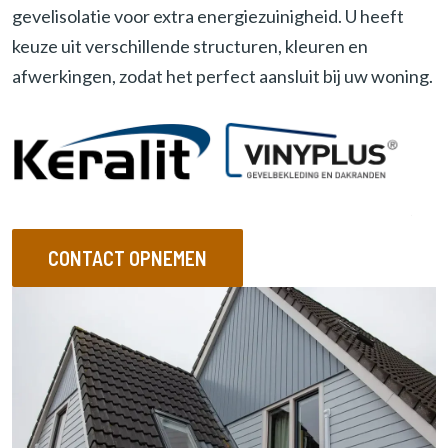
gevelisolatie voor extra energiezuinigheid. U heeft
e
r
keuze uit verschillende structuren, kleuren en
e
afwerkingen, zodat het perfect aansluit bij uw woning.
n
CONTACT OPNEMEN