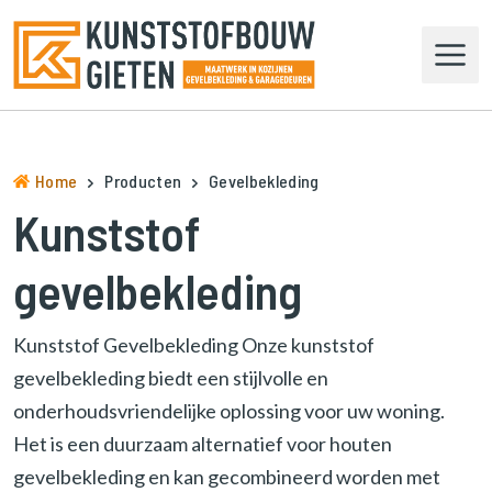
N
a
a
r
d
e
h
Home
Producten
Gevelbekleding
o
Kunststof
m
e
gevelbekleding
p
a
g
Kunststof Gevelbekleding Onze kunststof
e
gevelbekleding biedt een stijlvolle en
n
a
onderhoudsvriendelijke oplossing voor uw woning.
v
Het is een duurzaam alternatief voor houten
i
gevelbekleding en kan gecombineerd worden met
g