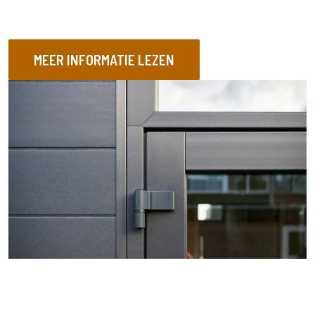
e
r
e
MEER INFORMATIE LEZEN
n