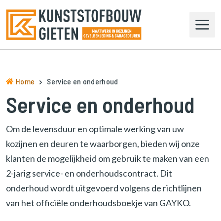
N
a
a
r
d
e
h
Home
Service en onderhoud
o
Service en onderhoud
m
e
p
Om de levensduur en optimale werking van uw
a
kozijnen en deuren te waarborgen, bieden wij onze
g
klanten de mogelijkheid om gebruik te maken van een
e
n
2-jarig service- en onderhoudscontract. Dit
a
onderhoud wordt uitgevoerd volgens de richtlijnen
v
van het officiële onderhoudsboekje van GAYKO.
i
g