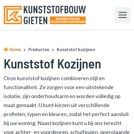
N
a
a
r
d
e
h
Home
Producten
Kunststof kozijnen
o
Kunststof Kozijnen
m
e
p
Onze kunststof kozijnen combineren stijl en
a
functionaliteit. Ze zorgen voor een uitstekende
g
isolatie, zijn onderhoudsarm en worden volledig op
e
n
maat gemaakt. U kunt kiezen uit verschillende
a
profielen, typen en kleuren, zodat het perfect aansluit
v
bij uw woning. Naast kozijnen kunt u bij ons terecht
i
voor achter- en voordeuren, schuifpuien, openslaande
g