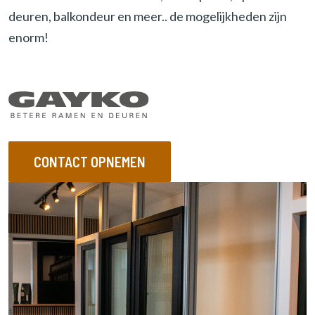
e
deuren, balkondeur en meer.. de mogelijkheden zijn
r
enorm!
e
n
CONTACT OPNEMEN